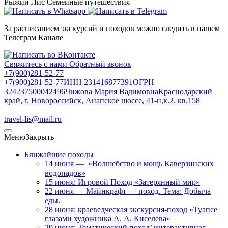
Рыжий Лис
Семейные путешествия
За расписанием экскурсий и походов можно следить в нашем
Телеграм Канале
Свяжитесь с нами
Обратный звонок
+7(900)281-52-77
+7(900)281-52-77
ИНН 231416877391
ОГРН
324237500042496
Чижова Мария Вадимовна
Краснодарский
край, г. Новороссийск, Анапское шоссе, 41-н,к.2, кв.158
travel-lis@mail.ru
Меню
Закрыть
Ближайшие походы
14 июня — «Волшебство и мощь Каверзинских
водопадов»
15 июня: Игровой Поход «Затерянный мир»
22 июня — Майнкрафт — поход. Тема: Добыча
еды.
28 июня: краеведческая экскурсия-поход «Туапсе
глазами художника А. А. Киселева»
29 июня: Тематический поход/ интерактивная