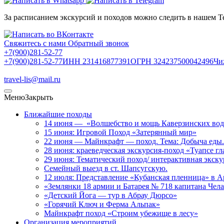
За расписанием экскурсий и походов можно следить в нашем Т
Свяжитесь с нами
Обратный звонок
+7(900)281-52-77
+7(900)281-52-77
ИНН 231416877391
ОГРН 324237500042496
Чи
travel-lis@mail.ru
Меню
Закрыть
Ближайшие походы
14 июня — «Волшебство и мощь Каверзинских вод
15 июня: Игровой Поход «Затерянный мир»
22 июня — Майнкрафт — поход. Тема: Добыча еды.
28 июня: краеведческая экскурсия-поход «Туапсе г
29 июня: Тематический поход/ интерактивная экс
Семейный выезд в ст. Шапсугскую.
12 июля: Представление «Кубанская пленница» в А
«Землянки 18 армии и Батарея № 718 капитана Чел
«Детский Йога — тур в Абрау Дюрсо»
«Горячий Ключ и Ферма Альпак»
Майнкрафт поход «Строим убежище в лесу»
Организация мероприятий