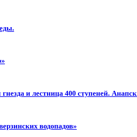
еды.
о»
гнезда и лестница 400 ступеней. Анапс
верзинских водопадов»