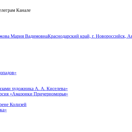
елеграм Канале
жова Мария Вадимовна
Краснодарский край, г. Новороссийск, Ан
опадов»
лазами художника А. А. Киселева»
курсия «Амазонки Причерноморья»
рене Колизей
ака»