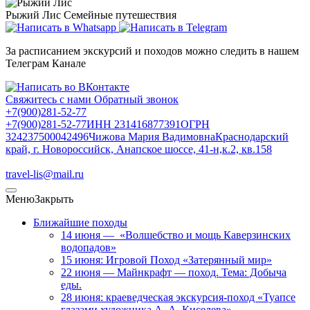
Рыжий Лис
Семейные путешествия
За расписанием экскурсий и походов можно следить в нашем
Телеграм Канале
Свяжитесь с нами
Обратный звонок
+7(900)281-52-77
+7(900)281-52-77
ИНН 231416877391
ОГРН
324237500042496
Чижова Мария Вадимовна
Краснодарский
край, г. Новороссийск, Анапское шоссе, 41-н,к.2, кв.158
travel-lis@mail.ru
Меню
Закрыть
Ближайшие походы
14 июня — «Волшебство и мощь Каверзинских
водопадов»
15 июня: Игровой Поход «Затерянный мир»
22 июня — Майнкрафт — поход. Тема: Добыча
еды.
28 июня: краеведческая экскурсия-поход «Туапсе
глазами художника А. А. Киселева»