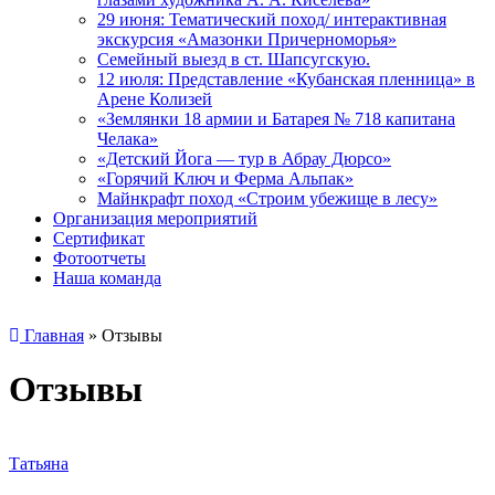
29 июня: Тематический поход/ интерактивная
экскурсия «Амазонки Причерноморья»
Семейный выезд в ст. Шапсугскую.
12 июля: Представление «Кубанская пленница» в
Арене Колизей
«Землянки 18 армии и Батарея № 718 капитана
Челака»
«Детский Йога — тур в Абрау Дюрсо»
«Горячий Ключ и Ферма Альпак»
Майнкрафт поход «Строим убежище в лесу»
Организация мероприятий
Сертификат
Фотоотчеты
Наша команда
Главная
»
Отзывы
Отзывы
Татьяна