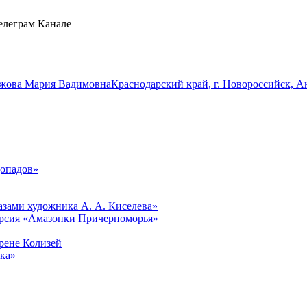
елеграм Канале
жова Мария Вадимовна
Краснодарский край, г. Новороссийск, Ан
опадов»
лазами художника А. А. Киселева»
курсия «Амазонки Причерноморья»
рене Колизей
ака»