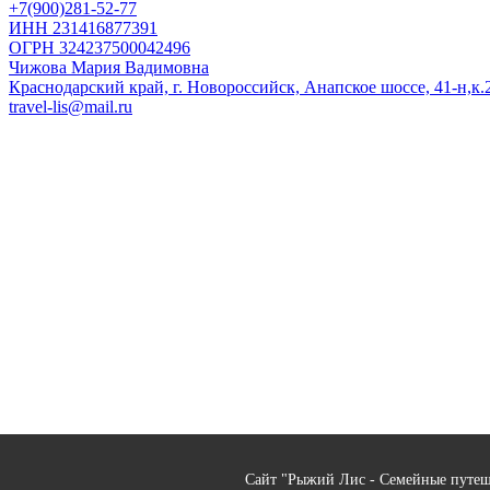
+7(900)281-52-77
ИНН 231416877391
ОГРН 324237500042496
Чижова Мария Вадимовна
Краснодарский край, г. Новороссийск, Анапское шоссе, 41-н,к.2
travel-lis@mail.ru
Сайт "Рыжий Лис - Семейные путеше