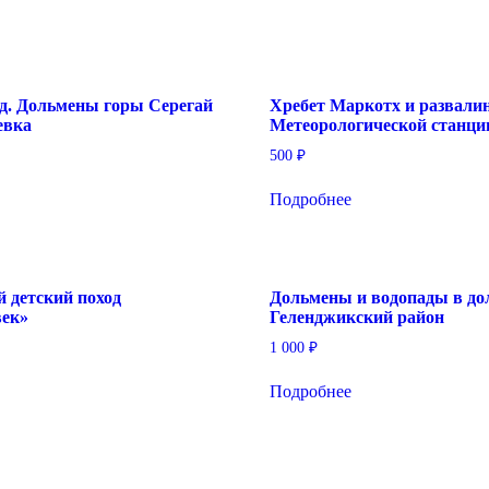
од. Дольмены горы Серегай
Хребет Маркотх и развали
евка
Метеорологической станци
500
₽
Подробнее
 детский поход
Дольмены и водопады в до
ек»
Геленджикский район
1 000
₽
Подробнее