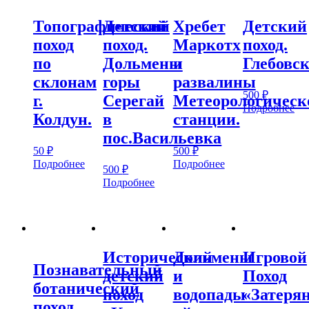
Топографический
Детский
Хребет
Детский
поход
поход.
Маркотх
поход.
по
Дольмены
и
Глебовск
склонам
горы
развалины
500
₽
г.
Серегай
Метеорологическ
Подробнее
Колдун.
в
станции.
пос.Васильевка
50
₽
500
₽
Подробнее
Подробнее
500
₽
Подробнее
Исторический
Дольмены
Игровой
Познавательный
детский
и
Поход
ботанический
поход
водопады
«Затеря
поход