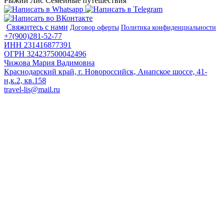
Рыжий Лис
Семейные путешествия
Свяжитесь с нами
Договор оферты
Политика конфиденциальности
+7(900)281-52-77
ИНН 231416877391
ОГРН 324237500042496
Чижова Мария Вадимовна
Краснодарский край, г. Новороссийск, Анапское шоссе, 41-
н,к.2, кв.158
travel-lis@mail.ru