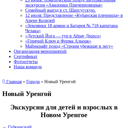
экскурсия «Амазонки Причерноморья»
Семейный выезд в ст. Шапсугскую.
12 июля: Представление «Кубанская пленница» в
Арене Колизей
«Землянки 18 армии и Батарея № 718 капитана
Челака»
«Детский Йога — тур в Абрау Дюрсо»
«Горячий Ключ и Ферма Альпак»
Майнкрафт поход «Строим убежище в лесу»
Организация мероприятий
Сертификат
Фотоотчеты
Наша команда
Главная
»
Города
»
Новый Уренгой
Новый Уренгой
Экскурсии для детей и взрослых в
Новом Уренгое
Навигация
←
Губкинский