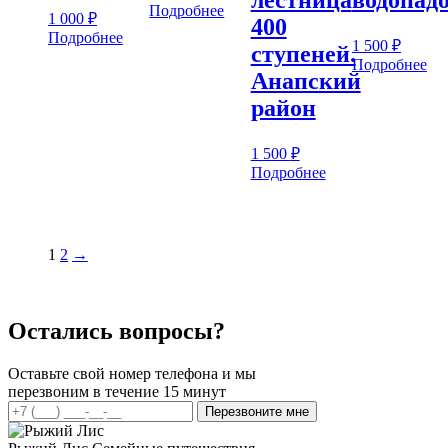
лестница
водопад
Подробнее
1 000
₽
400
Подробнее
1 500
₽
ступеней.
Подробнее
Анапский
район
1 500
₽
Подробнее
1
2
→
Остались вопросы?
Оставьте свой номер телефона и мы
перезвоним в течение 15 минут
Перезвоните мне