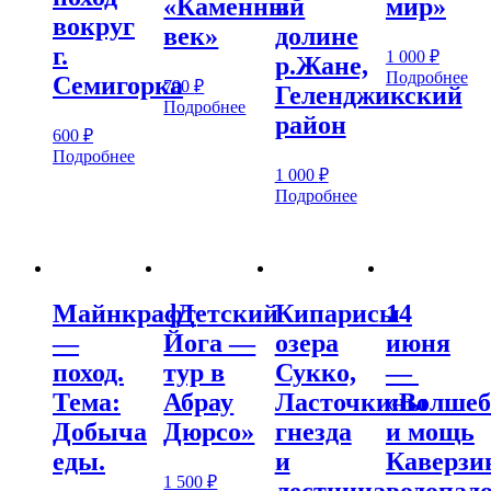
«Каменный
в
мир»
вокруг
век»
долине
г.
1 000
₽
р.Жане,
Подробнее
Семигорка
700
₽
Геленджикский
Подробнее
район
600
₽
Подробнее
1 000
₽
Подробнее
Майнкрафт
«Детский
Кипарисы
14
—
Йога —
озера
июня
поход.
тур в
Сукко,
—
Тема:
Абрау
Ласточкины
«Волшеб
Добыча
Дюрсо»
гнезда
и мощь
еды.
и
Каверзи
1 500
₽