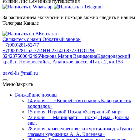
Рыжий Лис
Семейные путешествия
За расписанием экскурсий и походов можно следить в нашем
Телеграм Канале
Свяжитесь с нами
Обратный звонок
+7(900)281-52-77
+7(900)281-52-77
ИНН 231416877391
ОГРН
324237500042496
Чижова Мария Вадимовна
Краснодарский
край, г. Новороссийск, Анапское шоссе, 41-н,к.2, кв.158
travel-lis@mail.ru
Меню
Закрыть
Ближайшие походы
14 июня — «Волшебство и мощь Каверзинских
водопадов»
15 июня: Игровой Поход «Затерянный мир»
22 июня — Майнкрафт — поход. Тема: Добыча
еды.
28 июня: краеведческая экскурсия-поход «Туапсе
глазами художника А. А. Киселева»
29 июня: Тематический поход/ интерактивная